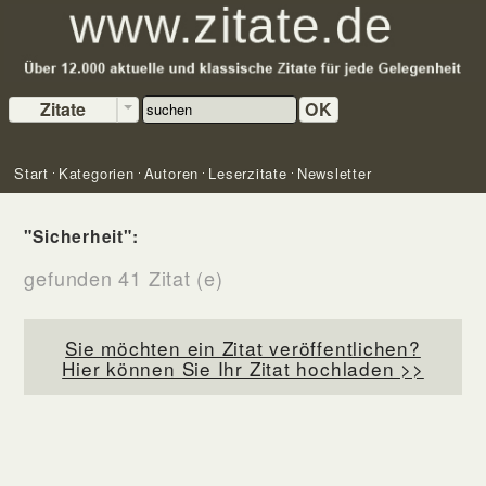
Zitate
OK
Start
Kategorien
Autoren
Leserzitate
Newsletter
"Sicherheit":
gefunden 41 Zitat (e)
Sie möchten ein Zitat veröffentlichen?
Hier können Sie Ihr Zitat hochladen >>