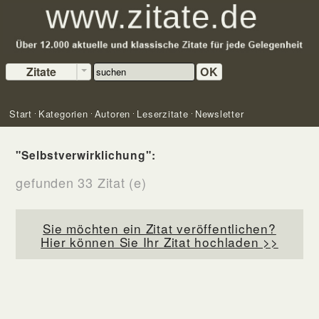
Zitate
OK
Start
Kategorien
Autoren
Leserzitate
Newsletter
"Selbstverwirklichung":
gefunden 33 Zitat (e)
Sie möchten ein Zitat veröffentlichen?
Hier können Sie Ihr Zitat hochladen >>