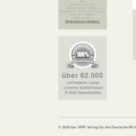
AG
Sie können den
kostenlosen E-Mail-
Newsletter „Zitat des Tages“
jederzeit wieder
abbestellen.
Datenschutz-Hinweis.
© 2026 bei VNR Verlag für die Deutsche Wir