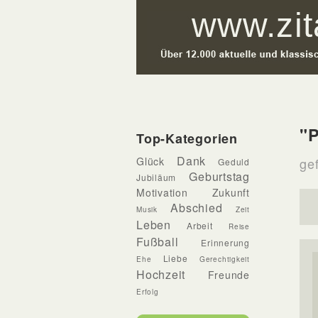
"P
Top-Kategorien
Dank
Glück
gef
Geduld
Geburtstag
Jubiläum
Motivation
Zukunft
Abschied
Musik
Zeit
Leben
Arbeit
Reise
Fußball
Erinnerung
Liebe
Ehe
Gerechtigkeit
Hochzeit
Freunde
Erfolg