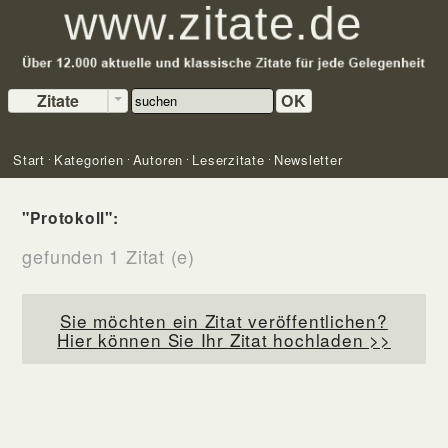
Zitate
OK
Start
Kategorien
Autoren
Leserzitate
Newsletter
"Protokoll":
gefunden 1 Zitat (e)
Sie möchten ein Zitat veröffentlichen?
Hier können Sie Ihr Zitat hochladen >>