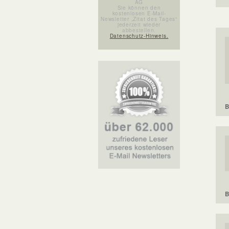
AG
Sie können den
kostenlosen E-Mail-
Newsletter „Zitat des Tages“
jederzeit wieder
abbestellen.
Datenschutz-Hinweis.
B
B