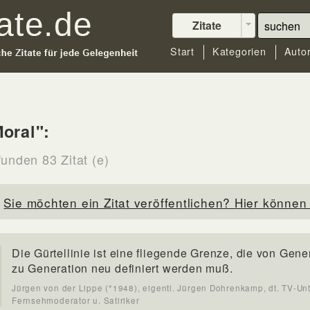
Zitate
Start
Kategorien
Auto
oral":
funden 83 Zitat (e)
Sie möchten ein Zitat veröffentlichen? Hier können 
Die Gürtellinie ist eine fliegende Grenze, die von Gene
zu Generation neu definiert werden muß.
Jürgen von der Lippe (*1948), eigentl. Jürgen Dohrenkamp, dt. TV-Unt
Fernsehmoderator u. Satiriker