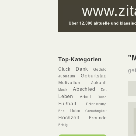
"M
Top-Kategorien
Dank
Glück
ge
Geduld
Geburtstag
Jubiläum
Motivation
Zukunft
Abschied
Musik
Zeit
Leben
Arbeit
Reise
Fußball
Erinnerung
Liebe
Ehe
Gerechtigkeit
Hochzeit
Freunde
Erfolg