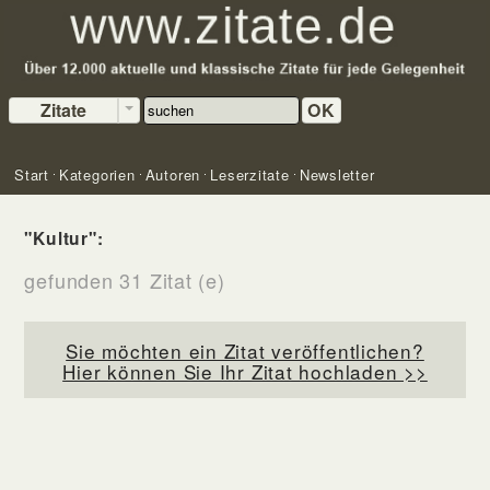
Zitate
OK
Start
Kategorien
Autoren
Leserzitate
Newsletter
"Kultur":
gefunden 31 Zitat (e)
Sie möchten ein Zitat veröffentlichen?
Hier können Sie Ihr Zitat hochladen >>