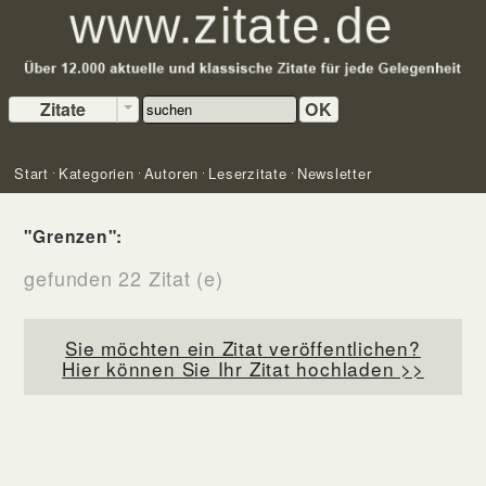
Zitate
OK
Start
Kategorien
Autoren
Leserzitate
Newsletter
"Grenzen":
gefunden 22 Zitat (e)
Sie möchten ein Zitat veröffentlichen?
Hier können Sie Ihr Zitat hochladen >>