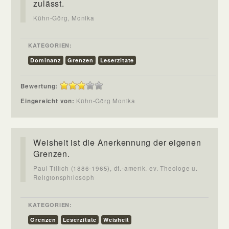
zulässt.
Kühn-Görg, Monika
KATEGORIEN:
Dominanz
Grenzen
Leserzitate
Bewertung:
Eingereicht von:
Kühn-Görg Monika
Weisheit ist die Anerkennung der eigenen
Grenzen.
Paul Tillich (1886-1965), dt.-amerik. ev. Theologe u.
Religionsphilosoph
KATEGORIEN:
Grenzen
Leserzitate
Weisheit