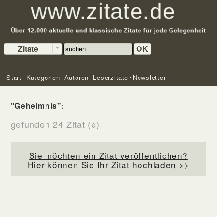
Zitate
OK
Start
Kategorien
Autoren
Leserzitate
Newsletter
"Geheimnis":
gefunden 24 Zitat (e)
Sie möchten ein Zitat veröffentlichen?
Hier können Sie Ihr Zitat hochladen >>