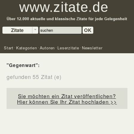
Zitate
OK
Start
Kategorien
Autoren
Leserzitate
Newsletter
"Gegenwart":
gefunden 55 Zitat (e)
Sie möchten ein Zitat veröffentlichen?
Hier können Sie Ihr Zitat hochladen >>