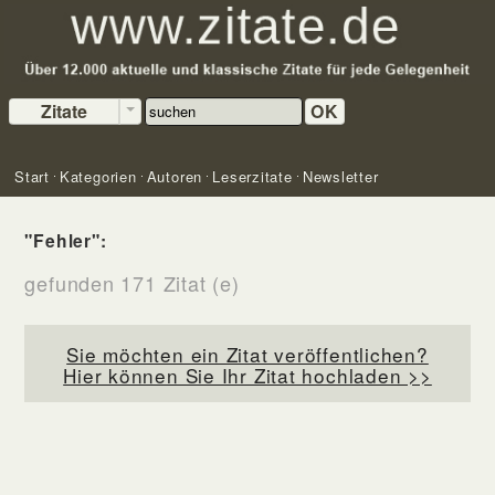
Zitate
OK
Start
Kategorien
Autoren
Leserzitate
Newsletter
"Fehler":
gefunden 171 Zitat (e)
Sie möchten ein Zitat veröffentlichen?
Hier können Sie Ihr Zitat hochladen >>