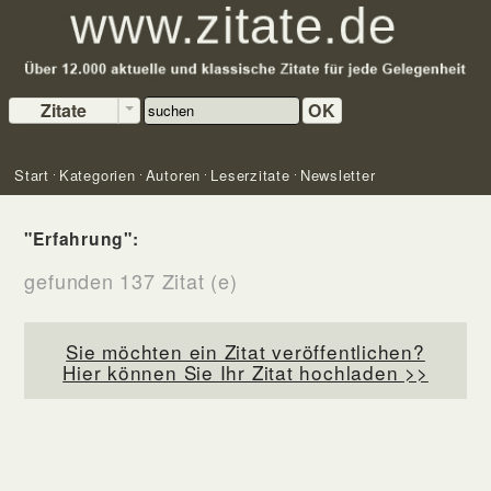
Zitate
OK
Start
Kategorien
Autoren
Leserzitate
Newsletter
"Erfahrung":
gefunden 137 Zitat (e)
Sie möchten ein Zitat veröffentlichen?
Hier können Sie Ihr Zitat hochladen >>