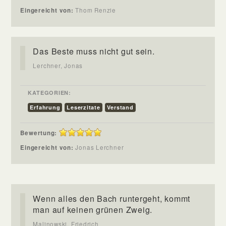
Eingereicht von:
Thom Renzie
Das Beste muss nicht gut sein.
Lerchner, Jonas
KATEGORIEN:
Erfahrung
Leserzitate
Verstand
Bewertung:
Eingereicht von:
Jonas Lerchner
Wenn alles den Bach runtergeht, kommt
man auf keinen grünen Zweig.
Malinowski, Friedrich