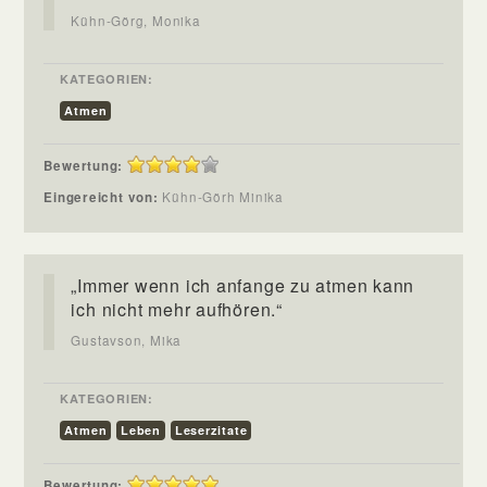
Kühn-Görg, Monika
KATEGORIEN:
Atmen
Bewertung:
Eingereicht von:
Kühn-Görh Minika
„Immer wenn ich anfange zu atmen kann
ich nicht mehr aufhören.“
Gustavson, Mika
KATEGORIEN:
Atmen
Leben
Leserzitate
Bewertung: