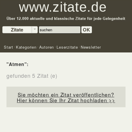
Zitate
OK
Start
Kategorien
Autoren
Leserzitate
Newsletter
"Atmen":
gefunden 5 Zitat (e)
Sie möchten ein Zitat veröffentlichen?
Hier können Sie Ihr Zitat hochladen >>