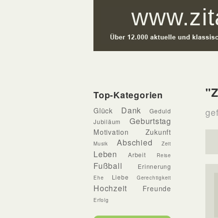
"Z
Top-Kategorien
Dank
Glück
gef
Geduld
Geburtstag
Jubiläum
Motivation
Zukunft
Abschied
Musik
Zeit
Leben
Arbeit
Reise
Fußball
Erinnerung
Liebe
Ehe
Gerechtigkeit
Hochzeit
Freunde
Erfolg