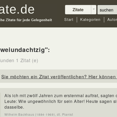
Zitate
Start
Kategorien
Auto
weiundachtzig":
unden 1 Zitat (e)
Sie möchten ein Zitat veröffentlichen? Hier können 
Als ich mit zwölf Jahren zum erstenmal auftrat, sagten 
Leute: Wie ungewöhnlich für sein Alter! Heute sagen s
dasselbe.
Wilhelm Backhaus (1884-1969), dt. Pianist