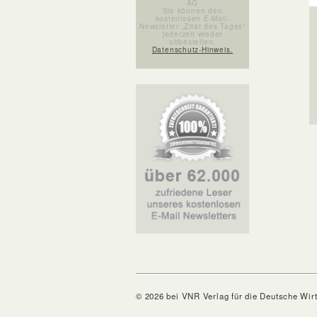
AG
Sie können den
kostenlosen E-Mail-
Newsletter „Zitat des Tages“
jederzeit wieder
abbestellen.
Datenschutz-Hinweis.
© 2026 bei VNR Verlag für die Deutsche Wir