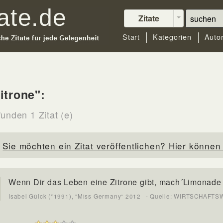
Zitate
Start
Kategorien
Auto
itrone":
unden 1 Zitat (e)
Sie möchten ein Zitat veröffentlichen? Hier können 
Wenn Dir das Leben eine Zitrone gibt, mach´Limonade
Isabel Gülck (*1991), "Miss Germany“ 2012
- Quelle: WIRTSCHAFT