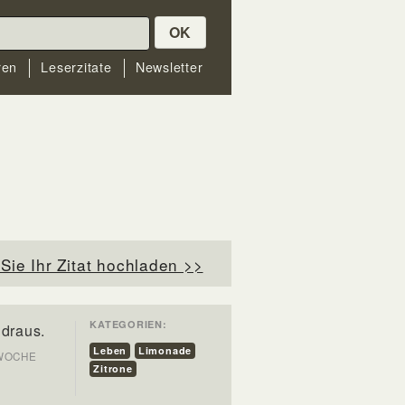
OK
ren
Leserzitate
Newsletter
Sie Ihr Zitat hochladen >>
KATEGORIEN:
 draus.
Leben
Limonade
SWOCHE
Zitrone