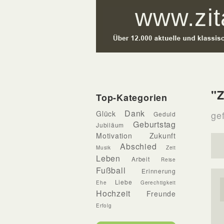
"Z
Top-Kategorien
Dank
Glück
gef
Geduld
Geburtstag
Jubiläum
Motivation
Zukunft
Abschied
Musik
Zeit
Leben
Arbeit
Reise
Fußball
Erinnerung
Liebe
Ehe
Gerechtigkeit
Hochzeit
Freunde
Erfolg