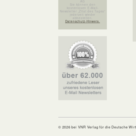
AG
Sie können den
kostenlosen E-Mail-
Newsletter „Zitat des Tages“
jederzeit wieder
abbestellen.
Datenschutz-Hinweis.
© 2026 bei VNR Verlag für die Deutsche Wir