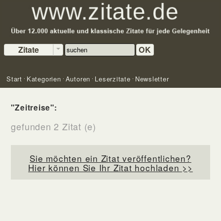
Zitate
OK
Start
Kategorien
Autoren
Leserzitate
Newsletter
"Zeitreise":
gefunden 2 Zitat (e)
Sie möchten ein Zitat veröffentlichen?
Hier können Sie Ihr Zitat hochladen >>