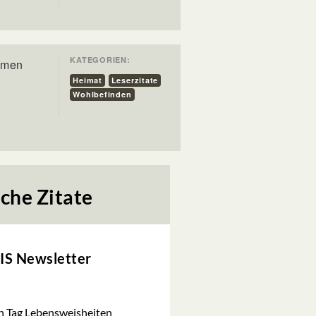
KATEGORIEN:
mmen
Heimat
Leserzitate
Wohlbefinden