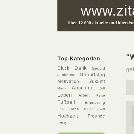
"W
Top-Kategorien
Dank
Glück
gef
Geduld
Geburtstag
Jubiläum
Motivation
Zukunft
Abschied
Musik
Zeit
Leben
Arbeit
Reise
Fußball
Erinnerung
Liebe
Ehe
Gerechtigkeit
Hochzeit
Freunde
Erfolg