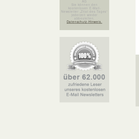
AG
Sie können den
kostenlosen E-Mail-
Newsletter „Zitat des Tages“
jederzeit wieder
abbestellen.
Datenschutz-Hinweis.