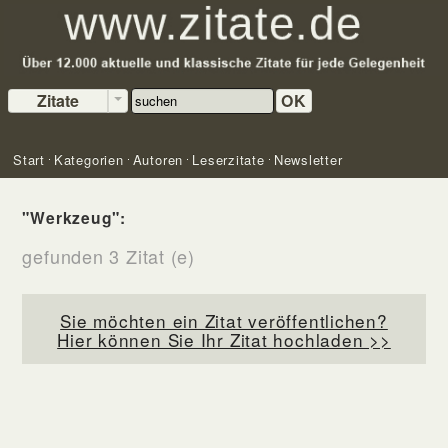
Zitate
OK
Start
Kategorien
Autoren
Leserzitate
Newsletter
"Werkzeug":
gefunden 3 Zitat (e)
Sie möchten ein Zitat veröffentlichen?
Hier können Sie Ihr Zitat hochladen >>