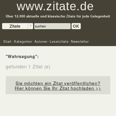
Zitate
OK
Start
Kategorien
Autoren
Leserzitate
Newsletter
"Wahrsagung":
gefunden 1 Zitat (e)
Sie möchten ein Zitat veröffentlichen?
Hier können Sie Ihr Zitat hochladen >>