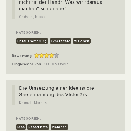
nicht "in der Hand". Was wir "daraus
machen" schon eher.
Seibold, Klaus
KATEGORIEN:
Herausforderung
Leserzitate
Visionen
Bewertung:
Eingereicht von:
Klaus Seibold
Die Umsetzung einer Idee ist die
Seelennahrung des Visionärs.
Keimel, Markus
KATEGORIEN:
Idee
Leserzitate
Visionen