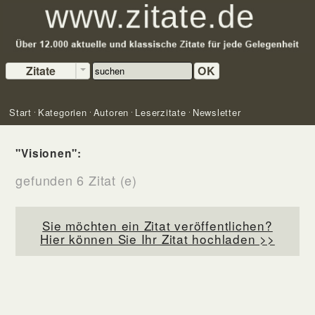
Zitate
OK
Start
Kategorien
Autoren
Leserzitate
Newsletter
"Visionen":
gefunden 6 Zitat (e)
Sie möchten ein Zitat veröffentlichen?
Hier können Sie Ihr Zitat hochladen >>