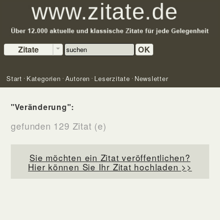
Zitate
OK
Start
Kategorien
Autoren
Leserzitate
Newsletter
"Veränderung":
gefunden 129 Zitat (e)
Sie möchten ein Zitat veröffentlichen?
Hier können Sie Ihr Zitat hochladen >>