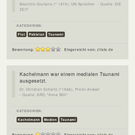
Maurizio Giuliano (* 1975), UN-Sprecher
- Quelle: DIE
ZEIT
KATEGORIEN:
Flut
Pakistan
Tsunami
Bewertung:
Eingereicht von:
zitate.de
Kachelmann war einem medialen Tsunami
ausgesetzt.
Dr. Christian Schertz (*1966), Promi-Anwalt
- Quelle: ARD, "Anne Will“
KATEGORIEN:
Kachelmann
Medien
Tsunami
Bewertung:
Eingereicht von:
zitate.de