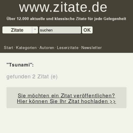
Zitate
OK
Start
Kategorien
Autoren
Leserzitate
Newsletter
"Tsunami":
gefunden 2 Zitat (e)
Sie möchten ein Zitat veröffentlichen?
Hier können Sie Ihr Zitat hochladen >>