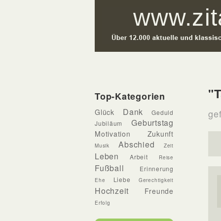
"T
Top-Kategorien
Dank
Glück
gef
Geduld
Geburtstag
Jubiläum
Motivation
Zukunft
Abschied
Musik
Zeit
Leben
Arbeit
Reise
Fußball
Erinnerung
Liebe
Ehe
Gerechtigkeit
Hochzeit
Freunde
Erfolg