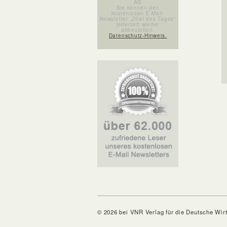
AG
Sie können den
kostenlosen E-Mail-
Newsletter „Zitat des Tages“
jederzeit wieder
abbestellen.
Datenschutz-Hinweis.
© 2026 bei VNR Verlag für die Deutsche Wir