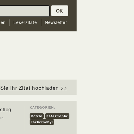
OK
ren
Leserzitate
Newsletter
Sie Ihr Zitat hochladen >>
KATEGORIEN:
stieg.
Befehl
Katastrophe
in
Tschernobyl