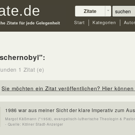
Zitate
Start
Kategorien
Auto
schernobyl":
unden 1 Zitat (e)
Sie möchten ein Zitat veröffentlichen? Hier können 
1986 war aus meiner Sicht der klare Imperativ zum Aus
Margot Käßmann (*1958), evangelisch-lutherische Theologin & Pastor
- Quelle: Kölner Stadt-Anzeiger