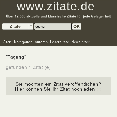
Zitate
OK
Start
Kategorien
Autoren
Leserzitate
Newsletter
"Tagung":
gefunden 1 Zitat (e)
Sie möchten ein Zitat veröffentlichen?
Hier können Sie Ihr Zitat hochladen >>