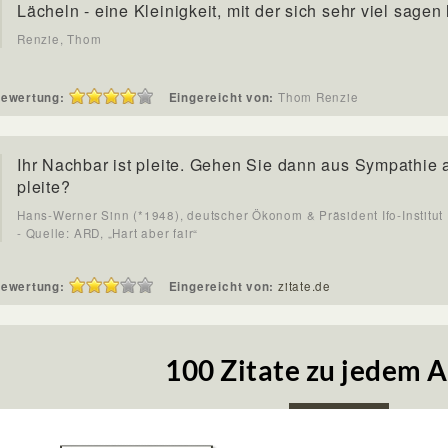
Lächeln - eine Kleinigkeit, mit der sich sehr viel sagen 
Renzie, Thom
ewertung:
Eingereicht von:
Thom Renzie
Ihr Nachbar ist pleite. Gehen Sie dann aus Sympathie 
pleite?
Hans-Werner Sinn (*1948), deutscher Ökonom & Präsident Ifo-Institut
- Quelle: ARD, „Hart aber fair“
ewertung:
Eingereicht von:
zitate.de