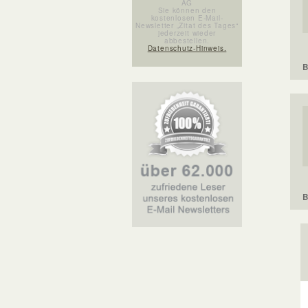
AG
Sie können den
kostenlosen E-Mail-
Newsletter „Zitat des Tages“
jederzeit wieder
abbestellen.
Datenschutz-Hinweis.
B
B