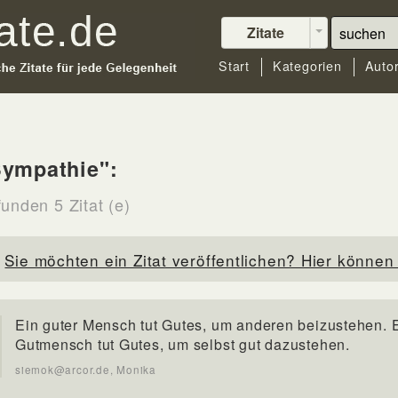
Zitate
Start
Kategorien
Auto
Sympathie":
unden 5 Zitat (e)
Sie möchten ein Zitat veröffentlichen? Hier können 
Ein guter Mensch tut Gutes, um anderen beizustehen. 
Gutmensch tut Gutes, um selbst gut dazustehen.
siemok@arcor.de, Monika