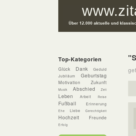
"
Top-Kategorien
Dank
Glück
gef
Geduld
Geburtstag
Jubiläum
Motivation
Zukunft
Abschied
Musik
Zeit
Leben
Arbeit
Reise
Fußball
Erinnerung
Liebe
Ehe
Gerechtigkeit
Hochzeit
Freunde
Erfolg