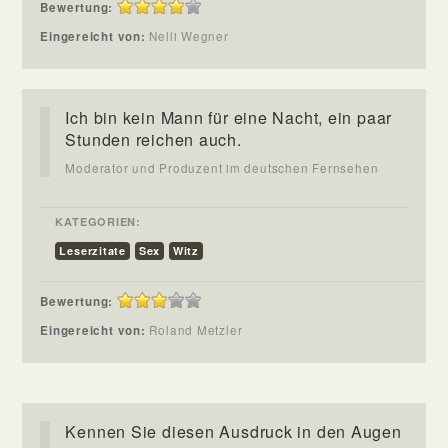
Bewertung:
Eingereicht von:
Nelli Wegner
Ich bin kein Mann für eine Nacht, ein paar
Stunden reichen auch.
Moderator und Produzent im deutschen Fernsehen
KATEGORIEN:
Leserzitate
Sex
Witz
Bewertung:
Eingereicht von:
Roland Metzler
Kennen Sie diesen Ausdruck in den Augen