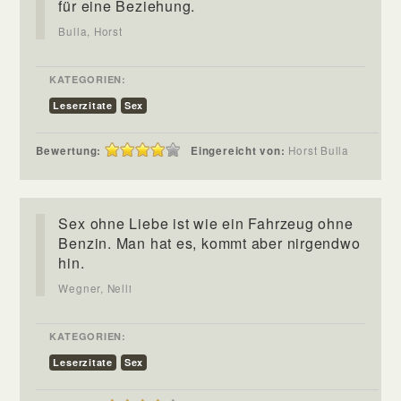
für eine Beziehung.
Bulla, Horst
KATEGORIEN:
Leserzitate
Sex
Bewertung:
Eingereicht von:
Horst Bulla
Sex ohne Liebe ist wie ein Fahrzeug ohne
Benzin. Man hat es, kommt aber nirgendwo
hin.
Wegner, Nelli
KATEGORIEN:
Leserzitate
Sex