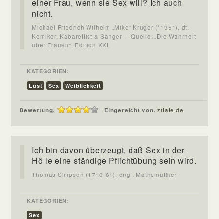
einer Frau, wenn sie Sex will? Ich auch
nicht.
Michael Friedrich Wilhelm „Mike“ Krüger (*1951), dt.
Komiker, Kabarettist & Sänger
- Quelle: „Die Wahrheit
über Frauen“; Edition XXL
KATEGORIEN:
Lust
Sex
Weiblichkeit
Bewertung:
Eingereicht von:
zitate.de
Ich bin davon überzeugt, daß Sex in der
Hölle eine ständige Pflichtübung sein wird.
Thomas Simpson (1710-61), engl. Mathematiker
KATEGORIEN:
Sex