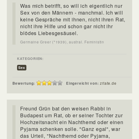
Was mich betrifft, so will ich eigentlich nur
Sex von den Männern - manchmal. Ich will
keine Gespräche mit ihnen, nicht ihren Rat,
nicht ihre Hilfe und schon gar nicht ihr
blödes Liebesgesäusel.
Germaine Greer (*1939), austral. Feministin
KATEGORIEN:
Sex
Bewertung:
Eingereicht von:
zitate.de
Freund Grün bat den weisen Rabbi in
Budapest um Rat, ob er seiner Tochter zur
Hochzeitsnacht ein Nachthemd oder einen
Pyjama schenken solle. "Ganz egal", war
das Urteil, "Nachthemd oder Pyjama,