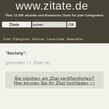
Zitate
OK
Start
Kategorien
Autoren
Leserzitate
Newsletter
"Sechzig":
gefunden 11 Zitat (e)
Sie möchten ein Zitat veröffentlichen?
Hier können Sie Ihr Zitat hochladen >>