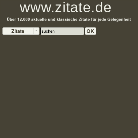
Zitate
OK