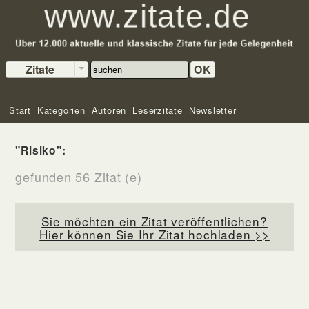
Zitate
OK
Start
Kategorien
Autoren
Leserzitate
Newsletter
"Risiko":
gefunden 56 Zitat (e)
Sie möchten ein Zitat veröffentlichen?
Hier können Sie Ihr Zitat hochladen >>