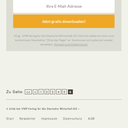
Zu Seite:
1
2
3
4
5
<<
<
6
© 2026 bei VNR Verlag für die Deutsche Wirtschaft AG •
Start
Newsletter
Impressum
Datenschutz
AGB