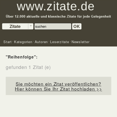
Zitate
OK
Start
Kategorien
Autoren
Leserzitate
Newsletter
"Reihenfolge":
gefunden 1 Zitat (e)
Sie möchten ein Zitat veröffentlichen?
Hier können Sie Ihr Zitat hochladen >>