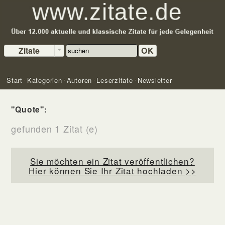
Zitate
OK
Start
Kategorien
Autoren
Leserzitate
Newsletter
"Quote":
gefunden 1 Zitat (e)
Sie möchten ein Zitat veröffentlichen?
Hier können Sie Ihr Zitat hochladen >>