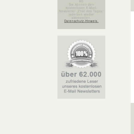
AG
Sie können den
kostenlosen E-Mail-
Newsletter „Zitat des Tages“
jederzeit wieder
abbestellen.
Datenschutz-Hinweis.