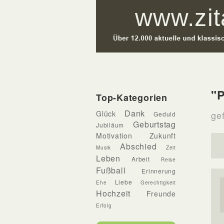
"P
Top-Kategorien
Dank
Glück
gef
Geduld
Geburtstag
Jubiläum
Motivation
Zukunft
Abschied
Musik
Zeit
Leben
Arbeit
Reise
Fußball
Erinnerung
Liebe
Ehe
Gerechtigkeit
Hochzeit
Freunde
Erfolg