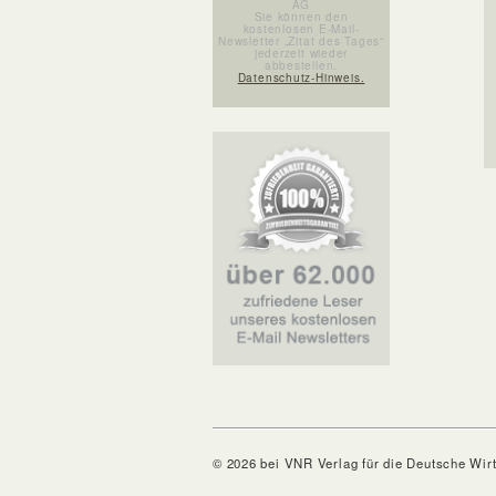
AG
Sie können den
kostenlosen E-Mail-
Newsletter „Zitat des Tages“
jederzeit wieder
abbestellen.
Datenschutz-Hinweis.
© 2026 bei VNR Verlag für die Deutsche Wir