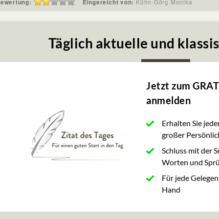
ewertung:
Eingereicht von:
Kühn-Görg Monika