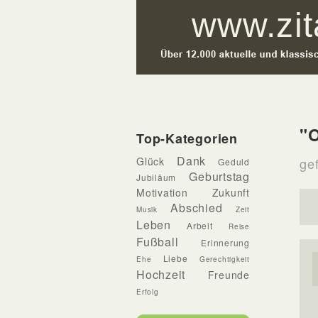
"
Top-Kategorien
Dank
Glück
gef
Geduld
Geburtstag
Jubiläum
Motivation
Zukunft
Abschied
Musik
Zeit
Leben
Arbeit
Reise
Fußball
Erinnerung
Liebe
Ehe
Gerechtigkeit
Hochzeit
Freunde
Erfolg