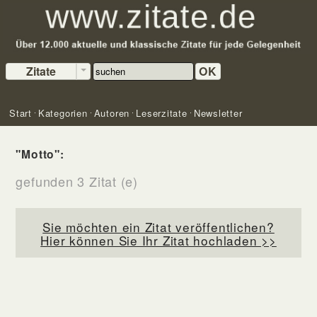
Zitate
OK
Start
Kategorien
Autoren
Leserzitate
Newsletter
"Motto":
gefunden 3 Zitat (e)
Sie möchten ein Zitat veröffentlichen?
Hier können Sie Ihr Zitat hochladen >>