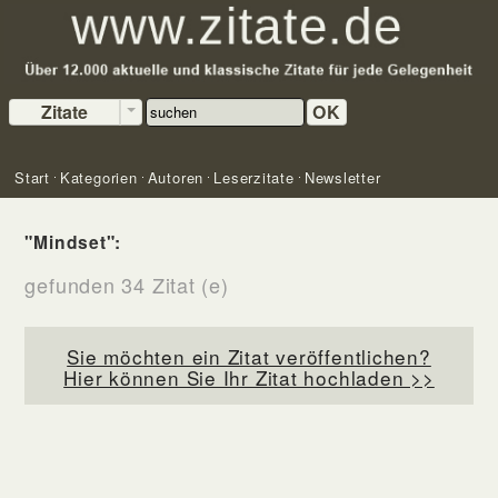
Zitate
OK
Start
Kategorien
Autoren
Leserzitate
Newsletter
"Mindset":
gefunden 34 Zitat (e)
Sie möchten ein Zitat veröffentlichen?
Hier können Sie Ihr Zitat hochladen >>