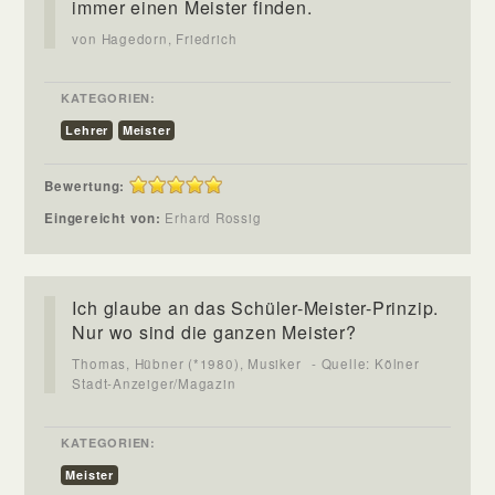
immer einen Meister finden.
von Hagedorn, Friedrich
KATEGORIEN:
Lehrer
Meister
Bewertung:
Eingereicht von:
Erhard Rossig
Ich glaube an das Schüler-Meister-Prinzip.
Nur wo sind die ganzen Meister?
Thomas, Hübner (*1980), Musiker
- Quelle: Kölner
Stadt-Anzeiger/Magazin
KATEGORIEN:
Meister