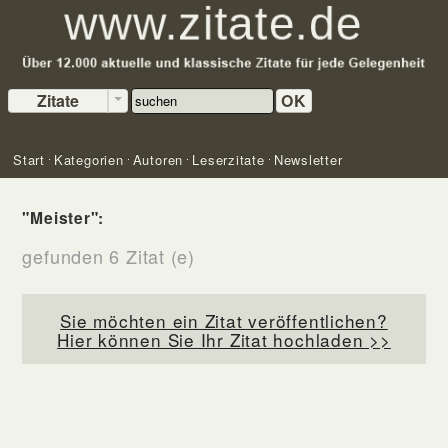
Zitate
OK
Start
Kategorien
Autoren
Leserzitate
Newsletter
"Meister":
gefunden 6 Zitat (e)
Sie möchten ein Zitat veröffentlichen?
Hier können Sie Ihr Zitat hochladen >>