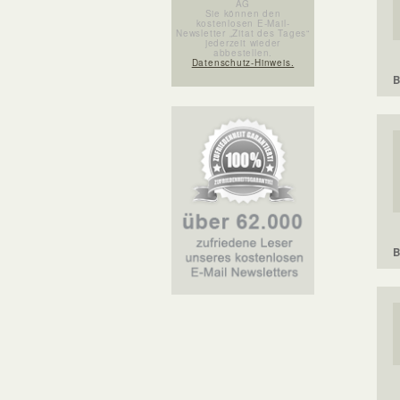
AG
Sie können den
kostenlosen E-Mail-
Newsletter „Zitat des Tages“
jederzeit wieder
abbestellen.
Datenschutz-Hinweis.
B
B