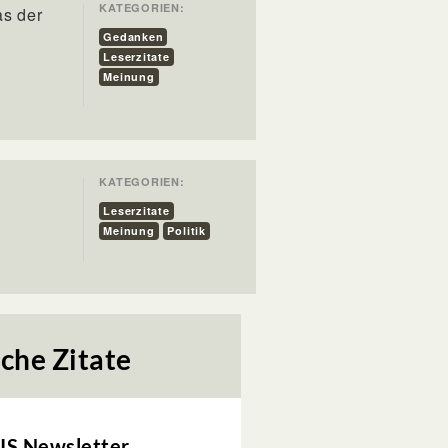
KATEGORIEN:
as der
Gedanken
Leserzitate
Meinung
KATEGORIEN:
Leserzitate
Meinung
Politik