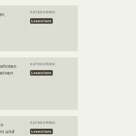
KATEGORIEN:
er,
Leserzitate
KATEGORIEN:
zehnten
keinen
Leserzitate
KATEGORIEN:
en
en und
Leserzitate