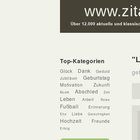
"L
Top-Kategorien
Dank
Glück
ge
Geduld
Geburtstag
Jubiläum
Motivation
Zukunft
Abschied
Musik
Zeit
Leben
Arbeit
Reise
Fußball
Erinnerung
Liebe
Ehe
Gerechtigkeit
Hochzeit
Freunde
Erfolg