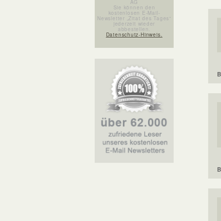
AG
Sie können den
kostenlosen E-Mail-
Newsletter „Zitat des Tages“
jederzeit wieder
abbestellen.
Datenschutz-Hinweis.
B
B