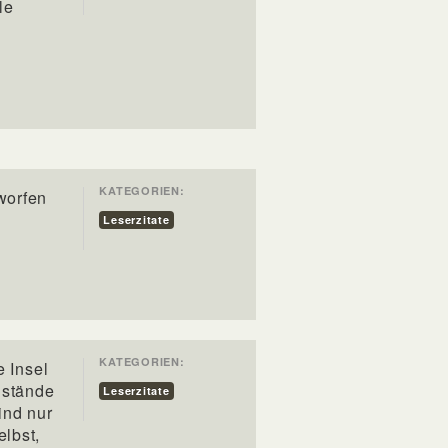
le
KATEGORIEN:
worfen
Leserzitate
KATEGORIEN:
e Insel
nstände
Leserzitate
ind nur
lbst,