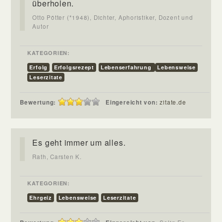
überholen.
Otto Pötter (*1948), Dichter, Aphoristiker, Dozent und
Autor
KATEGORIEN:
Erfolg
Erfolgsrezept
Lebenserfahrung
Lebensweise
Leserzitate
Bewertung:
Eingereicht von:
zitate.de
Es geht immer um alles.
Rath, Carsten K.
KATEGORIEN:
Ehrgeiz
Lebensweise
Leserzitate