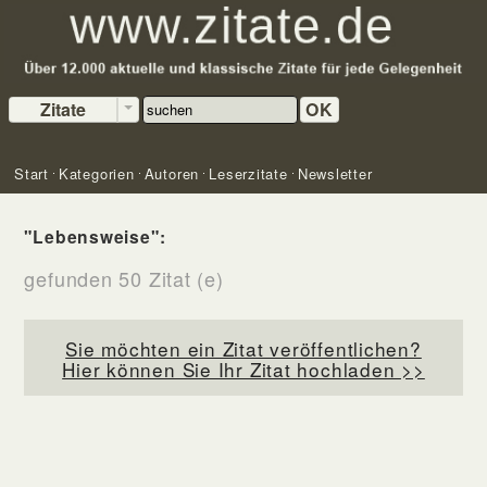
Zitate
OK
Start
Kategorien
Autoren
Leserzitate
Newsletter
"Lebensweise":
gefunden 50 Zitat (e)
Sie möchten ein Zitat veröffentlichen?
Hier können Sie Ihr Zitat hochladen >>