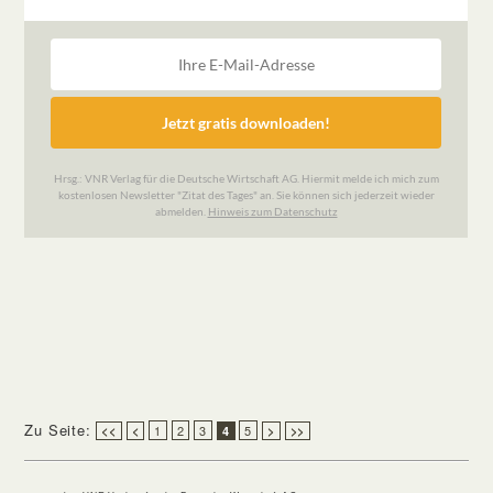
Zu Seite:
1
2
3
5
<<
<
4
>
>>