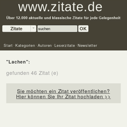
Zitate
OK
Start
Kategorien
Autoren
Leserzitate
Newsletter
"Lachen":
gefunden 46 Zitat (e)
Sie möchten ein Zitat veröffentlichen?
Hier können Sie Ihr Zitat hochladen >>