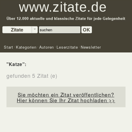
Zitate
OK
Start
Kategorien
Autoren
Leserzitate
Newsletter
"Katze":
gefunden 5 Zitat (e)
Sie möchten ein Zitat veröffentlichen?
Hier können Sie Ihr Zitat hochladen >>