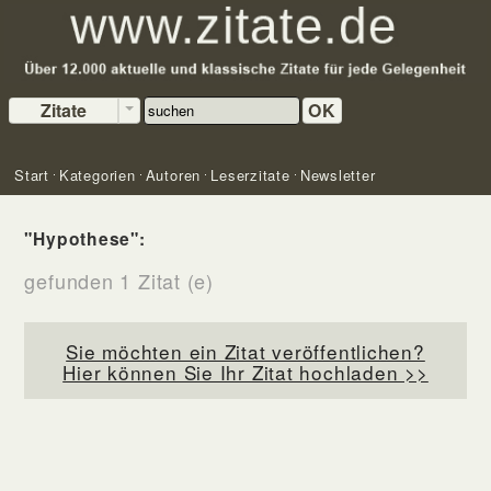
Zitate
OK
Start
Kategorien
Autoren
Leserzitate
Newsletter
"Hypothese":
gefunden 1 Zitat (e)
Sie möchten ein Zitat veröffentlichen?
Hier können Sie Ihr Zitat hochladen >>