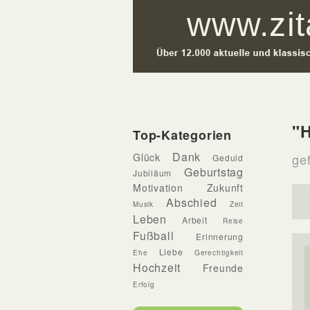
"
Top-Kategorien
Dank
Glück
gef
Geduld
Geburtstag
Jubiläum
Motivation
Zukunft
Abschied
Musik
Zeit
Leben
Arbeit
Reise
Fußball
Erinnerung
Liebe
Ehe
Gerechtigkeit
Hochzeit
Freunde
Erfolg