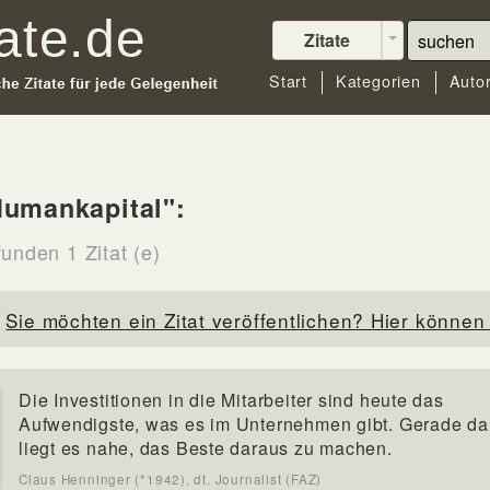
Zitate
Start
Kategorien
Auto
Humankapital":
unden 1 Zitat (e)
Sie möchten ein Zitat veröffentlichen? Hier können 
Die Investitionen in die Mitarbeiter sind heute das
Aufwendigste, was es im Unternehmen gibt. Gerade d
liegt es nahe, das Beste daraus zu machen.
Claus Henninger (*1942), dt. Journalist (FAZ)