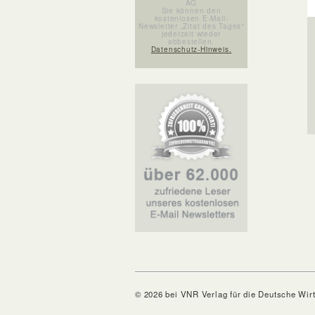
AG
Sie können den
kostenlosen E-Mail-
Newsletter „Zitat des Tages“
jederzeit wieder
abbestellen.
Datenschutz-Hinweis.
© 2026 bei VNR Verlag für die Deutsche Wir