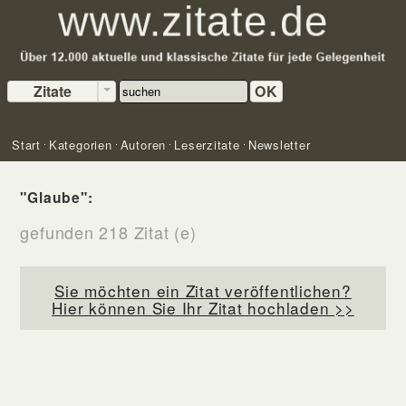
Zitate
OK
Start
Kategorien
Autoren
Leserzitate
Newsletter
"Glaube":
gefunden 218 Zitat (e)
Sie möchten ein Zitat veröffentlichen?
Hier können Sie Ihr Zitat hochladen >>