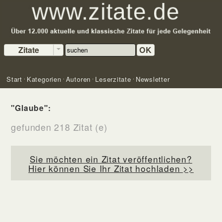
Zitate
OK
Start
Kategorien
Autoren
Leserzitate
Newsletter
"Glaube":
gefunden 218 Zitat (e)
Sie möchten ein Zitat veröffentlichen?
Hier können Sie Ihr Zitat hochladen >>