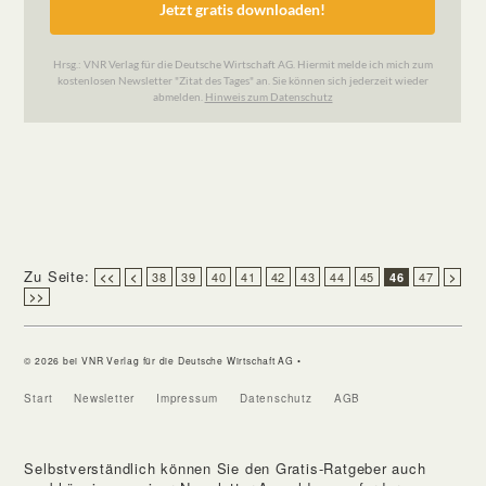
Zu Seite:
38
39
40
41
42
43
44
45
47
<<
<
46
>
>>
© 2026 bei VNR Verlag für die Deutsche Wirtschaft AG •
Start
Newsletter
Impressum
Datenschutz
AGB
Selbstverständlich können Sie den Gratis-Ratgeber auch