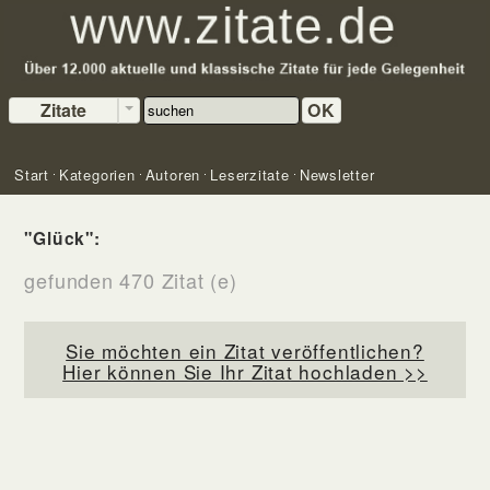
Zitate
OK
Start
Kategorien
Autoren
Leserzitate
Newsletter
"Glück":
gefunden 470 Zitat (e)
Sie möchten ein Zitat veröffentlichen?
Hier können Sie Ihr Zitat hochladen >>