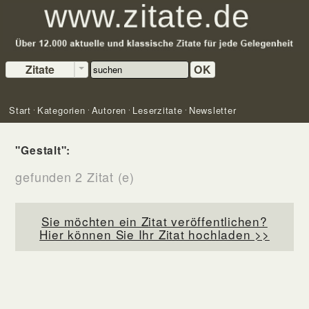
Zitate
OK
Start
Kategorien
Autoren
Leserzitate
Newsletter
"Gestalt":
gefunden 2 Zitat (e)
Sie möchten ein Zitat veröffentlichen?
Hier können Sie Ihr Zitat hochladen >>