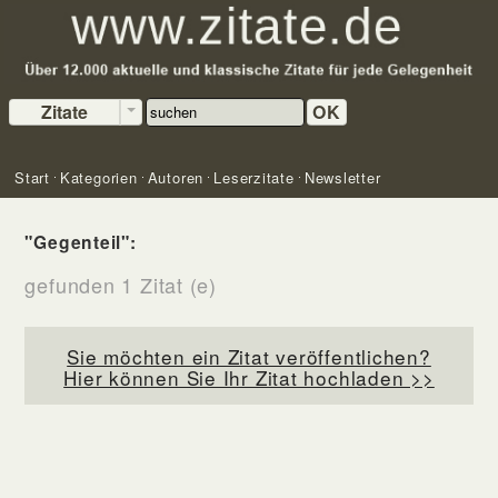
Zitate
OK
Start
Kategorien
Autoren
Leserzitate
Newsletter
"Gegenteil":
gefunden 1 Zitat (e)
Sie möchten ein Zitat veröffentlichen?
Hier können Sie Ihr Zitat hochladen >>