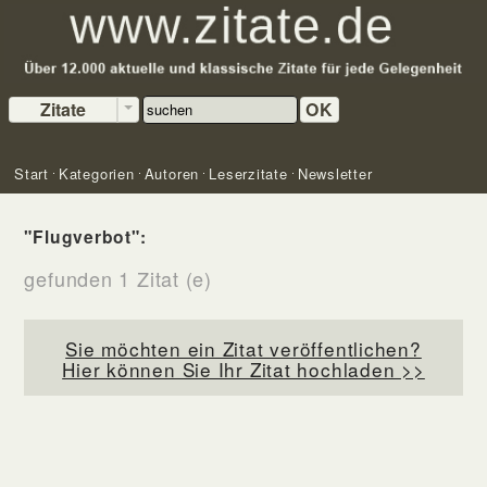
Zitate
OK
Start
Kategorien
Autoren
Leserzitate
Newsletter
"Flugverbot":
gefunden 1 Zitat (e)
Sie möchten ein Zitat veröffentlichen?
Hier können Sie Ihr Zitat hochladen >>