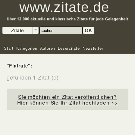
Zitate
OK
Start
Kategorien
Autoren
Leserzitate
Newsletter
"Flatrate":
gefunden 1 Zitat (e)
Sie möchten ein Zitat veröffentlichen?
Hier können Sie Ihr Zitat hochladen >>