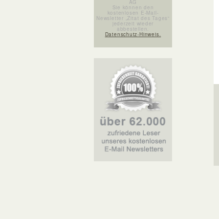
AG
Sie können den
kostenlosen E-Mail-
Newsletter „Zitat des Tages“
jederzeit wieder
abbestellen.
Datenschutz-Hinweis.