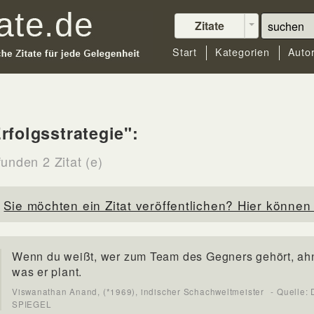
Zitate
Start
Kategorien
Auto
rfolgsstrategie":
unden 2 Zitat (e)
Sie möchten ein Zitat veröffentlichen? Hier können 
Wenn du weißt, wer zum Team des Gegners gehört, ahn
was er plant.
Viswanathan Anand, (*1969), indischer Schachweltmeister
- Quelle:
SPIEGEL