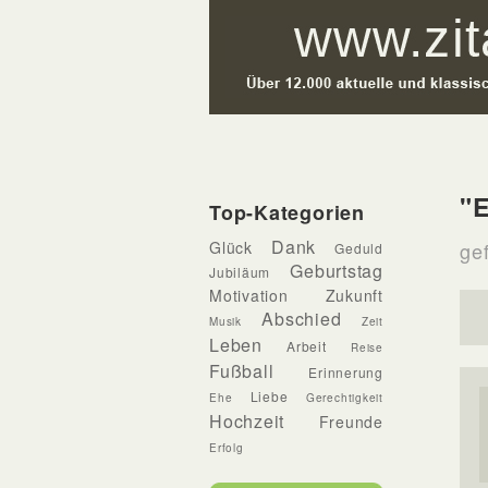
"E
Top-Kategorien
Dank
Glück
gef
Geduld
Geburtstag
Jubiläum
Motivation
Zukunft
Abschied
Musik
Zeit
Leben
Arbeit
Reise
Fußball
Erinnerung
Liebe
Ehe
Gerechtigkeit
Hochzeit
Freunde
Erfolg